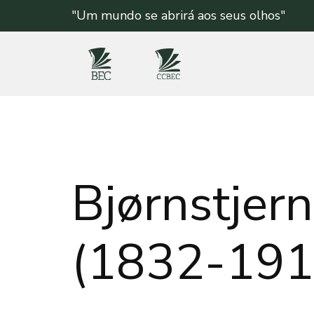
"Um mundo se abrirá aos seus olhos"
Bjørnstjer
(1832-191