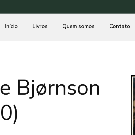
Início
Livros
Quem somos
Contato
ne Bjørnson
0)